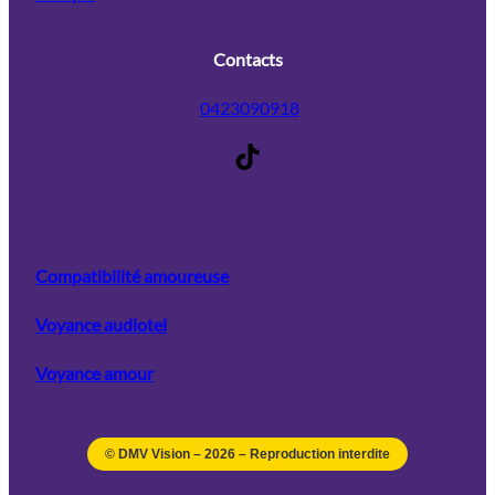
Contacts
0423090918
TikTok
Compatibilité amoureuse
Voyance audiotel
Voyance amour
© DMV Vision –
2026
– Reproduction interdite