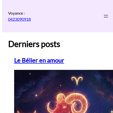
Aller
au
Voyance :
contenu
0423090918
Derniers posts
Le Bélier en amour