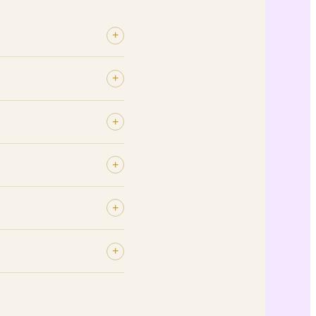
+
uverture suivante.
+
ur
depuis le numéro :
+
eur. Il ne prend aucun
+
ro restera sans réponse.
par
oui/non
.
+
+