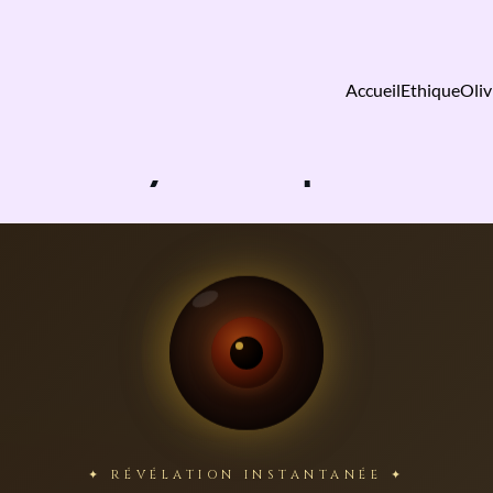
Accueil
Ethique
Oliv
Voyance express
✦ RÉVÉLATION INSTANTANÉE ✦