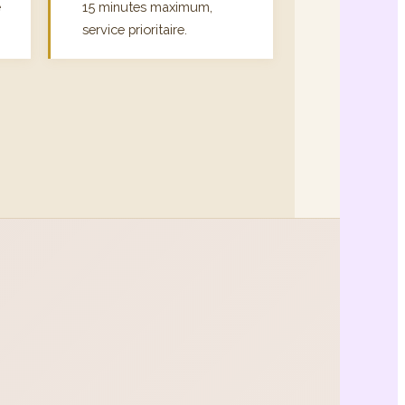
e
15 minutes maximum,
service prioritaire.