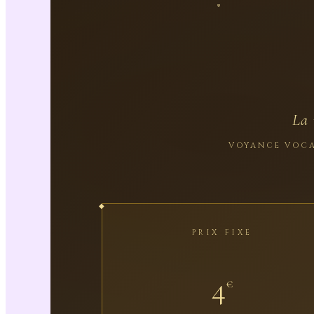
La 
VOYANCE VOCAL
PRIX FIXE
4
€