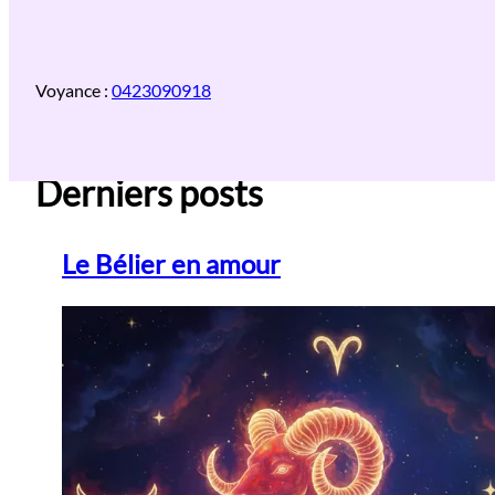
Aller
au
contenu
Voyance :
0423090918
Derniers posts
Le Bélier en amour