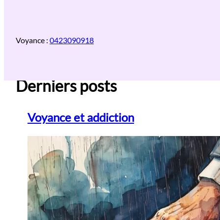
Aller
au
contenu
Voyance :
0423090918
Derniers posts
Voyance et addiction