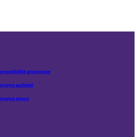
ompatibilité amoureuse
oyance audiotel
oyance amour