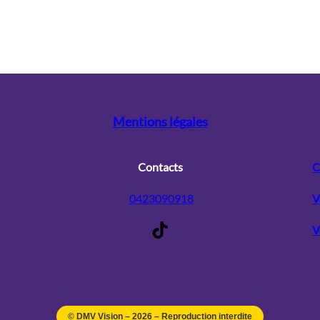
Mentions légales
Contacts
C
0423090918
V
TikTok
V
© DMV Vision –
2026
– Reproduction interdite