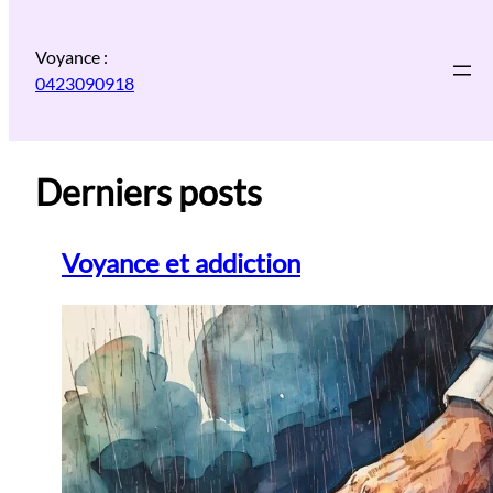
Aller
au
Voyance :
contenu
0423090918
Derniers posts
Voyance et addiction