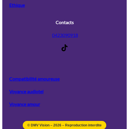
Ethique
Contacts
0423090918
TikTok
Compatibilité amoureuse
Voyance audiotel
Voyance amour
© DMV Vision –
2026
– Reproduction interdite