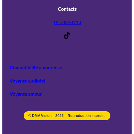
Contacts
0423090918
TikTok
Compatibilité amoureuse
Voyance audiotel
Voyance amour
© DMV Vision –
2026
– Reproduction interdite