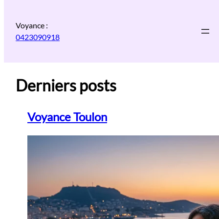
Aller
au
Voyance :
contenu
0423090918
Derniers posts
Voyance Toulon