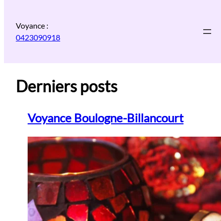
Aller
au
Voyance :
contenu
0423090918
Derniers posts
Voyance Boulogne-Billancourt