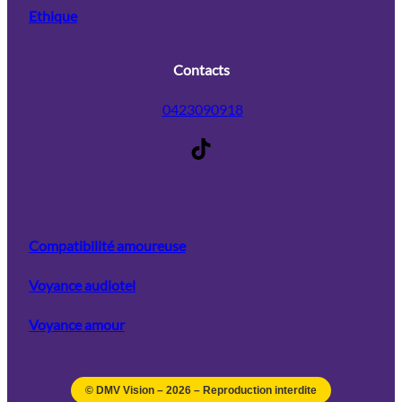
Ethique
Contacts
0423090918
TikTok
Compatibilité amoureuse
Voyance audiotel
Voyance amour
© DMV Vision –
2026
– Reproduction interdite