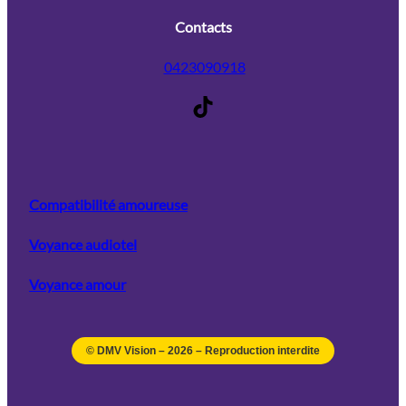
Contacts
0423090918
TikTok
Compatibilité amoureuse
Voyance audiotel
Voyance amour
© DMV Vision –
2026
– Reproduction interdite