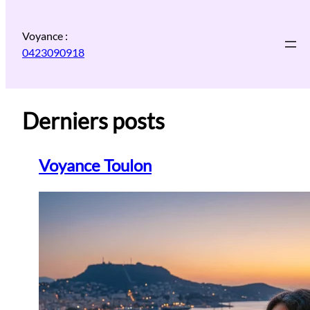
Aller
au
Voyance :
contenu
0423090918
Derniers posts
Voyance Toulon