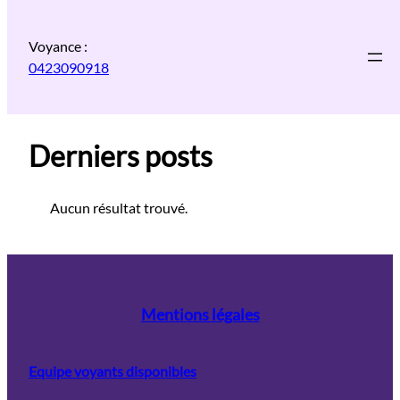
Aller
au
Voyance :
contenu
0423090918
Derniers posts
Aucun résultat trouvé.
Mentions légales
Equipe voyants disponibles