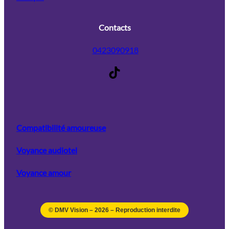
Contacts
0423090918
TikTok
Compatibilité amoureuse
Voyance audiotel
Voyance amour
© DMV Vision –
2026
– Reproduction interdite