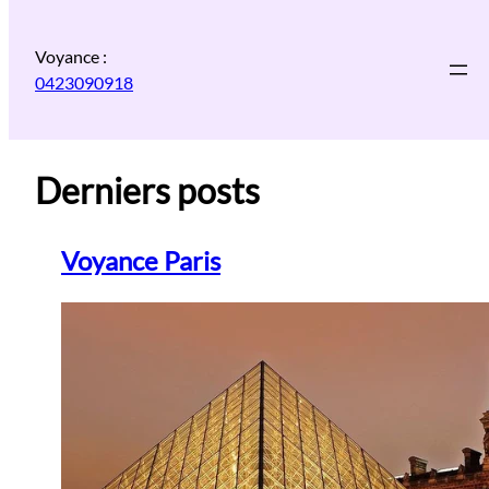
Aller
au
Voyance :
contenu
0423090918
Derniers posts
Voyance Paris