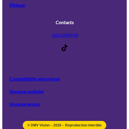
Ethique
Contacts
0423090918
TikTok
Compatibilité amoureuse
Voyance audiotel
Voyance amour
© DMV Vision –
2026
– Reproduction interdite