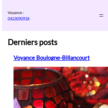
Aller
au
Voyance :
contenu
0423090918
Derniers posts
Voyance Boulogne-Billancourt