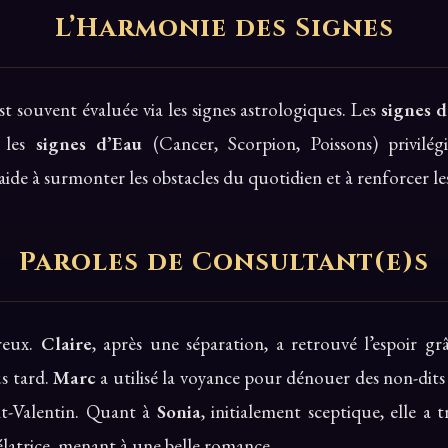
L’Harmonie des Signes
t souvent évaluée via les signes astrologiques. Les
signes d
e les
signes d’Eau
(Cancer, Scorpion, Poissons) privilégi
 à surmonter les obstacles du quotidien et à renforcer les 
Paroles de Consultant(e)s
reux.
Claire
, après une séparation, a retrouvé l’espoir gr
us tard.
Marc
a utilisé la voyance pour dénouer des non-dits
int-Valentin. Quant à
Sonia
, initialement sceptique, elle a
élatrice, menant à une belle romance.