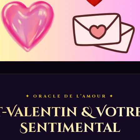
✦ ORACLE DE L’AMOUR ✦
t-Valentin & Votr
Sentimental